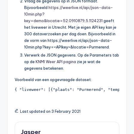
Vraag de gegevens op in JSON formaat.
Bijvoorbeeld
https://weerlive.nl/api/json-data-
10min.php?
key=demo&locatie=52.0910879,5.1124231
geeft
het liveweer in Utrecht. Met je eigen API key kan je
300 dataverzoeken per dag doen. Bijvoorbeeld in
de vorm van https://weerlive.nl/api/json-data-
10min.php?key=<APIkey>&locatie=Purmerend.
Verwerk de JSON gegevens. Op de Parameters tab
op de
KNMI Weer API pagina
zie je wat de
gegevens betekenen.
Voorbeeld van een opgevraagde dataset:
{ "liveweer": [{"plaats": "Purmerend", "temp": "3
Last updated on 3 February 2021
Jasper