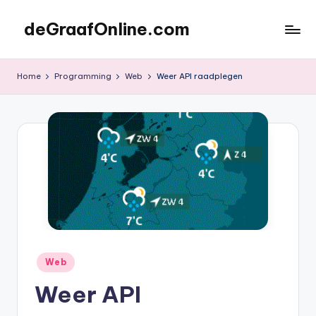
deGraafOnline.com
Skip
to
Online
content
vergaarbak
Home
Programming
Web
Weer API raadplegen
Posted
Web
in
Weer API