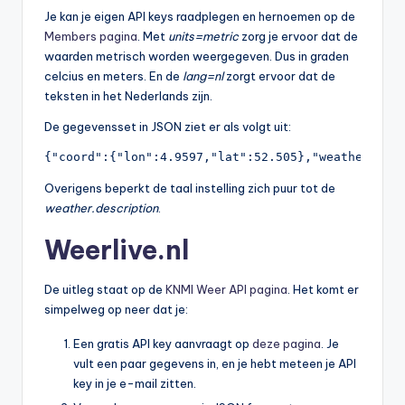
Je kan je eigen API keys raadplegen en hernoemen op de
Members pagina
. Met
units=metric
zorg je ervoor dat de
waarden metrisch worden weergegeven. Dus in graden
celcius en meters. En de
lang=nl
zorgt ervoor dat de
teksten in het Nederlands zijn.
De gegevensset in JSON ziet er als volgt uit:
{"coord":{"lon":4.9597,"lat":52.505},"weather":[{
Overigens beperkt de taal instelling zich puur tot de
weather.description
.
Weerlive.nl
De uitleg staat op de
KNMI Weer API pagina
. Het komt er
simpelweg op neer dat je:
Een gratis API key aanvraagt op
deze pagina
. Je
vult een paar gegevens in, en je hebt meteen je API
key in je e-mail zitten.