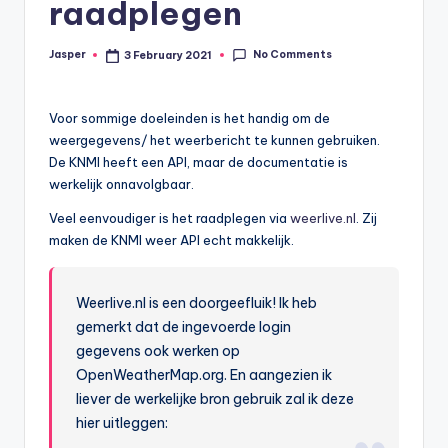
raadplegen
No Comments
Jasper
3 February 2021
Posted
by
Voor sommige doeleinden is het handig om de
weergegevens/ het weerbericht te kunnen gebruiken.
De KNMI heeft een API, maar de documentatie is
werkelijk onnavolgbaar.
Veel eenvoudiger is het raadplegen via
weerlive.nl
. Zij
maken de KNMI weer API echt makkelijk.
Weerlive.nl is een doorgeefluik! Ik heb
gemerkt dat de ingevoerde login
gegevens ook werken op
OpenWeatherMap.org. En aangezien ik
liever de werkelijke bron gebruik zal ik deze
hier uitleggen: