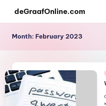
deGraafOnline.com
Skip
to
Online
content
vergaarbak
Month:
February 2023
i